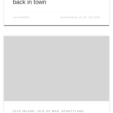
back in town
von
DarkSilk
Veröffentlicht am
23. Juli 2019
Nach dem heutigen Zwischenstopp in Belgiern geht es
morgen auf den 700 km Weg nach Cherbourg.
2019 IRLAND, ISLE OF MAN, SCHOTTLAND