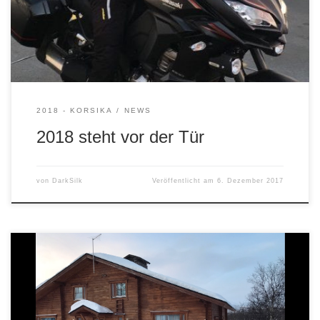
Aviator begleiten. Irgend jemand muß schließlich
aufpassen, dass wir im […]
2018 - KORSIKA
NEWS
2018 steht vor der Tür
von
DarkSilk
Veröffentlicht am
6. Dezember 2017