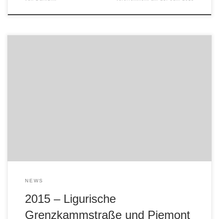
Unser Ziel ist eine Region, die DarkSilk schon 2007 mit der
KTM erkundet hat. Reizvolle Schottenstrecken und einer
der höchsten befahrbaren Pässe in Europa werden wir
unter die TKC80 nehmen.
NEWS
2015 – Ligurische
Grenzkammstraße und Piemont