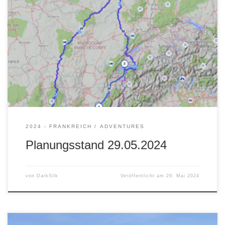
Wir lassen uns ausnahmsweise mal Zeit. ca. 3.800 km in
15 Tagen sollten uns genug Zeit geben, die französische
Lebensart zu genießen. Stand der Planung am 29.05.2024:
Route de CreteRoute des Grandes AlpesGeorge
du NanMonacoGorges du VerdonLaguiole
2024 - FRANKREICH
ADVENTURES
Planungsstand 29.05.2024
von
DarkSilk
Veröffentlicht am
29. Mai 2024