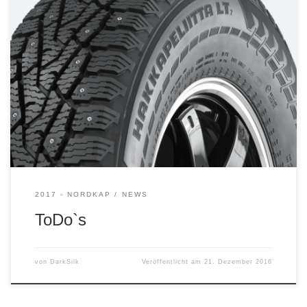
tja, der skandinavische Winter ist schon hart. Die Liste der
Ausrüstungsgegenstände wird länger und länger. Gut, dass
wir einen Wrangler Unlimited haben. Da sollte eigentlich
alles reinpassen. Unter anderem: DEFA Motorwaermer-
Batterieladekombination dicker Schlafsäcke 2
Reservekanister mit norwegischem Treibstoff 1
Wasserkanister Trek´n Eat-Lunch Gaskocher Bergeseil
Schneeschaufel Schneebesen Eiskratzer …..
2017 - NORDKAP
NEWS
ToDo`s
von
DarkSilk
Veröffentlicht am
21. Dezember 2016