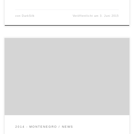
von
DarkSilk
Veröffentlicht am
3. Juni 2015
ein bisschen lang geraten fürs iNet, aber wir haben so viel
erlebt, dass ihr uns die Überlänge hoffentlich verzeiht.
Material wäre noch für weiter 100 Minuten vorhanden. 😉
2014 - MONTENEGRO
NEWS