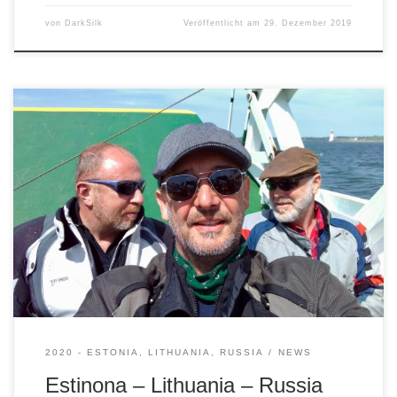
von
DarkSilk
Veröffentlicht am
29. Dezember 2019
Unser Reiseziel für 2020 steht fest. Es geht an der
Ostseeküste bis nach St. Petersburg. So zumindest der
Plan. Ob wir dort ankommen hängt natürlich nicht
unmaßgeblich davon ab, ob wir es schaffen, alle
Reisepapiere auch mitzunehmen…
2020 - ESTONIA, LITHUANIA, RUSSIA
NEWS
Estinona – Lithuania – Russia