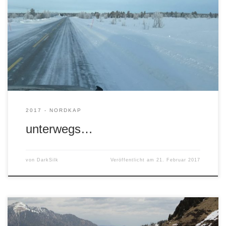
sind. Keine Staus, keine Verspätungen, alles völlig easy.
Heute haben wir während der Fahrt durch das einsame
Norwegen festgestellt, dass wir im Sommer wahrscheinlich
länger gebraucht hätten. Hier haben die Straßen eine
geschlossene Eis- oder Schneedecke, die völlig problemlos
mit der staatlich […]
2017 - NORDKAP
unterwegs…
von
DarkSilk
Veröffentlicht am
21. Februar 2017