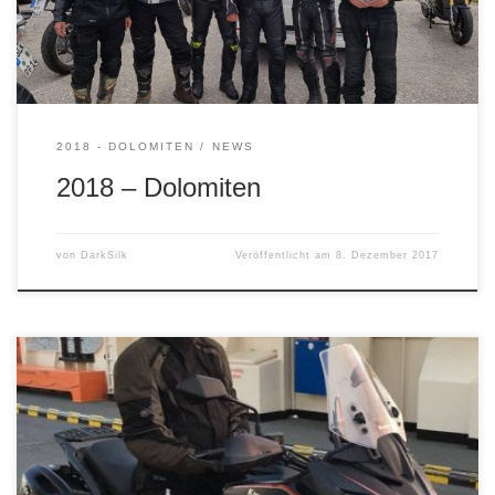
2018 - DOLOMITEN
NEWS
2018 – Dolomiten
von
DarkSilk
Veröffentlicht am
8. Dezember 2017
Die Planung für unsere jährliche Tour ist im vollen Gange.
Das Ziel: Korsika Hier und auf Sardinien haben wir 2012
schon eine tolle Tour erlebt. Das wird wiederholt! Eine
wichtige Änderung gibt es aber. Dieses mal wird uns der