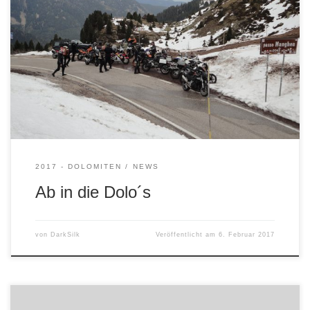
vo 15.6. – 18.6. geben wir es uns wieder auf Asphalt. Mit
der Magna Crew auf wilde Serpentinenjagd 😉
2017 - DOLOMITEN
NEWS
Ab in die Dolo´s
von
DarkSilk
Veröffentlicht am
6. Februar 2017