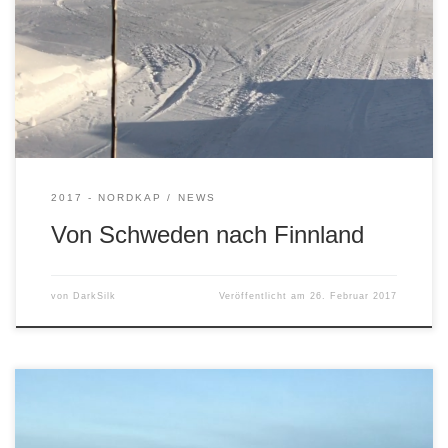
eine hier im Winter durchaus übliche Art, Flüsse zu
überqueren … (klicken = Video gucken)
2017 - NORDKAP
NEWS
Von Schweden nach Finnland
von
DarkSilk
Veröffentlicht am
26. Februar 2017
Erstaunlich, wie problemlos wir durch halb Europa gefahren