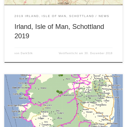
2019 IRLAND, ISLE OF MAN, SCHOTTLAND
NEWS
Irland, Isle of Man, Schottland
2019
von
DarkSilk
Veröffentlicht am
30. Dezember 2018
So langsam kommen wir dem Start näher. Hier ist die erste
Routenzusammenstellung mit On- und Offroadstrecken. Es
sind knapp 2.000 km ohne An- und Abreise. Danach sollten
wir die Insel wirklich kennen 😉