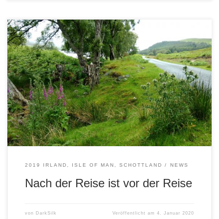
wer jetzt direkt den Film gucken möchte: Irland – Schottland
2019 – der Film Wetterextreme, Irrtümer, spektakuläre
Stürze und überraschende Wendungen machen ein
Roadmovie aus. Das gleiche gilt natürlich auch für eine
Roadstory. Nichts davon hat sich auf dem weiten Weg von
Raeren nach Amsterdam ereignet. Weder in Irland, noch
[…]
2019 IRLAND, ISLE OF MAN, SCHOTTLAND
NEWS
Nach der Reise ist vor der Reise
von
DarkSilk
Veröffentlicht am
4. Januar 2020