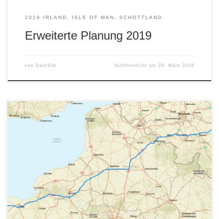
2019 IRLAND, ISLE OF MAN, SCHOTTLAND
Erweiterte Planung 2019
von
DarkSilk
Veröffentlicht am
28. März 2019
Nach dem unser Korsikatrip 2018 leider ins Wasser fiel und
Mike allein fahren mußte, läuft jetzt die Planung für 2019
an. Diesmal zu Dritt mit dem Aviator! Bisher stehen die
Fährdaten fest: 21.06.19 Cherbourg – Rosslare 04.07.19
Newcastle – Amsterdam