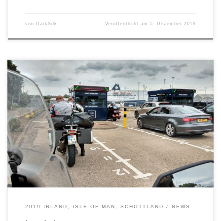
von
DarkSilk
Veröffentlicht am
5. Dezember 2019
Wir sind zurück. Mehr oder weniger heil, aber guter Laune.
Es war eine wunderbare Tour. Der Aviator wird hier in Kürze
einen kleinen Aufsatz über unsere Abenteuer
veröffentlichen.
2019 IRLAND, ISLE OF MAN, SCHOTTLAND
NEWS