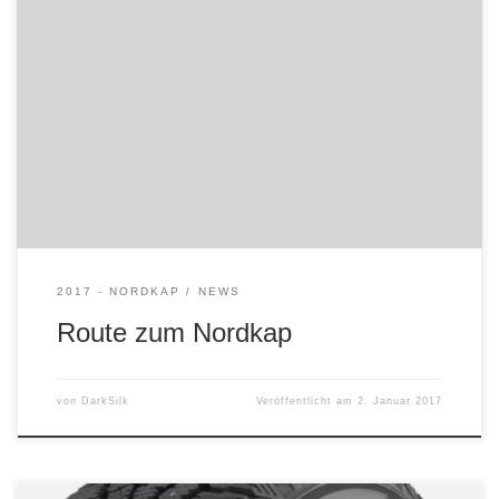
Da unsere Zeit etwas begrenzt ist, haben uns jetzt für
folgende Route entschlossen: Die Rückfahrt geht über den
Inarisee um mal schauen, was die verrückten Autotester da
so alles anstellen, weiter durch Finnland und endet mit
einer Minikreuzfahrt von Helsinki nach Travemünde.
2017 - NORDKAP
NEWS
Route zum Nordkap
von
DarkSilk
Veröffentlicht am
2. Januar 2017