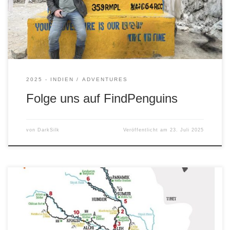
2025 - INDIEN
ADVENTURES
Folge uns auf FindPenguins
von
DarkSilk
Veröffentlicht am
23. Juli 2025
Abenteuerliche Royal Enfield-Fahrt über die höchsten
befahrbaren Pässe der Welt im Königreich Ladakh, durch
das Indus-, Nubra- und Rupshu-Tal © Vinod Kaistha