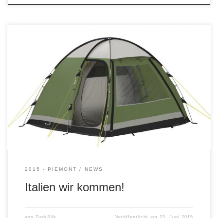
Bald geht es los. 😉 Die Vorbereitungen sind fast
abgeschlossen, Reifenfrage ist geklärt. Nach den eher
durchwachsenen Erfahrungen letztes Jahr mit Pirelli
Scorpion Rally ziehen wir wieder die bewährten TKC80 auf.
Der neue Helm für DarkSilk: BlackMamba hat seine Uralt-
Tourenstiefel jetzt dem Restmüll anvertraut und setzt auf
FORMA ADVENTURE. Mir […]
2015 - PIEMONT
NEWS
Italien wir kommen!
von
DarkSilk
Veröffentlicht am
23. Juni 2015