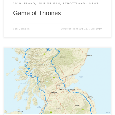
2019 IRLAND, ISLE OF MAN, SCHOTTLAND
NEWS
Game of Thrones
von
DarkSilk
Veröffentlicht am
15. Juni 2019
so langsam macht man sich Gedanken, über welche
Strecken die Tour verlaufen soll. Nehmen wir die IoM mit,
oder verlängern wir mit einer Runde durch Schottland?
Fragen über Fragen …