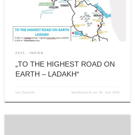
Nachdem unsere Reise in die französischen Seealpen
letztes Jahr nicht vom Glück beschienen war und wir auf
Grund einer defekten Kupplung die Reise abbrechen
mußten, versuchen wir uns […]
2025 - INDIEN
„TO THE HIGHEST ROAD ON
EARTH – LADAKH“
von
DarkSilk
Veröffentlicht am
29. Juni 2025