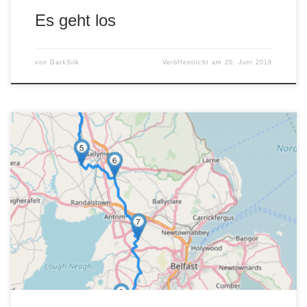
Es geht los
von
DarkSilk
Veröffentlicht am
20. Juni 2019
wurde ja zu großen Teilen in Irland gedreht.Um mal einen
Eindruck zu bekommen, haben wir eine Tour zu den
wichtigsten Drehorten geplant. Ich bin gespannt, ob auch
BlackMamba, der Aviator und DarkSilk bei den
Burgfräuleins ankommen. 😉 GoT Drehorte