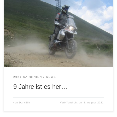
Wir versuchen es mal mit einem Mix aus bewährten
Zutaten. Soll heißen: Es geht mit der Magna Truppe nach
Sardinien. Wir werden am 8.9.21 starten, mit Umwegen
(vielleicht Tschechien) nach Livorno und dann 5 wilde Tage
auf Sardinen.
2021 SARDINIEN
NEWS
9 Jahre ist es her…
von
DarkSilk
Veröffentlicht am
8. August 2021