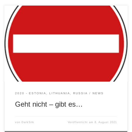
Leider war es uns 2020 auf Grund dieser unsäglichen
Pandemie nicht möglich, die geplante Reise zu
unternehmen. Im nächsten Beitrag gibt es Infos zu 2021 😉
2020 - ESTONIA, LITHUANIA, RUSSIA
NEWS
Geht nicht – gibt es…
von
DarkSilk
Veröffentlicht am
8. August 2021