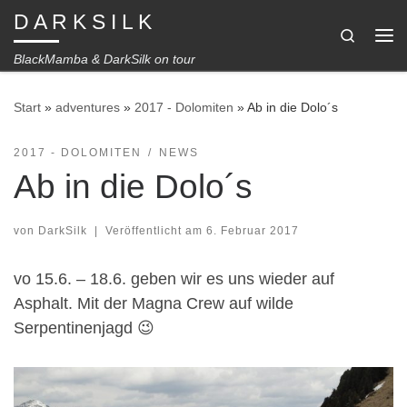
D A R K S I L K
Zum Inhalt springen
Search
Me
BlackMamba & DarkSilk on tour
Start
»
adventures
»
2017 - Dolomiten
»
Ab in die Dolo´s
2017 - DOLOMITEN
NEWS
Ab in die Dolo´s
von
DarkSilk
|
Veröffentlicht am
6. Februar 2017
vo 15.6. – 18.6. geben wir es uns wieder auf
Asphalt. Mit der Magna Crew auf wilde
Serpentinenjagd 😉