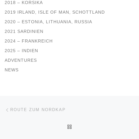
2018 – KORSIKA
2019 IRLAND, ISLE OF MAN, SCHOTTLAND
2020 – ESTONIA, LITHUANIA, RUSSIA
2021 SARDINIEN
2024 – FRANKREICH
2025 – INDIEN
ADVENTURES
NEWS
Beitragsnavigation
Vorheriger Beitrag
ROUTE ZUM NORDKAP
ZURÜCK ZUR BEITRAGSL
Nä