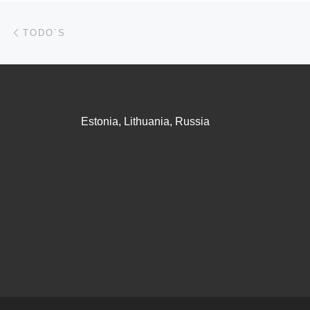
Beitragsnavigation
Vorheriger Beitrag
TODO`S
Estonia, Lithuania, Russia