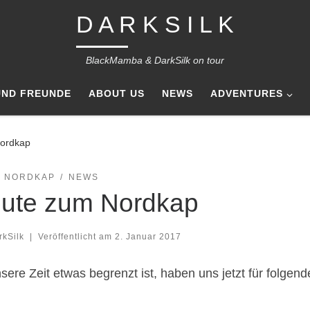
D A R K S I L K
BlackMamba & DarkSilk on tour
UND FREUNDE
ABOUT US
NEWS
ADVENTURES
ordkap
- NORDKAP
NEWS
ute zum Nordkap
rkSilk
|
Veröffentlicht am
2. Januar 2017
sere Zeit etwas begrenzt ist, haben uns jetzt für folgen