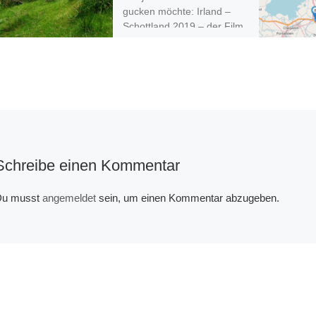
gucken möchte: Irland –
Schottland 2019 – der Film
Wetterextreme, Irrtümer,
spektakuläre Stürze und
überraschende Wendungen
machen […]
Schreibe einen Kommentar
u musst
angemeldet
sein, um einen Kommentar abzugeben.