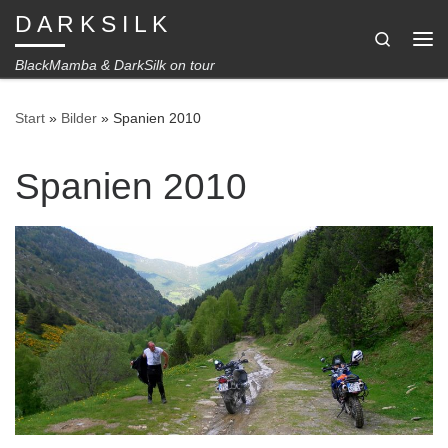
D A R K S I L K
Zum Inhalt springen
Search
Me
BlackMamba & DarkSilk on tour
Start
»
Bilder
»
Spanien 2010
Spanien 2010