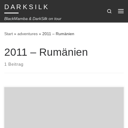
D A R K S I L K
Zum Inhalt springen
Search
Me
BlackMamba & DarkSilk on tour
Start
»
adventures
»
2011 – Rumänien
2011 – Rumänien
1 Beitrag