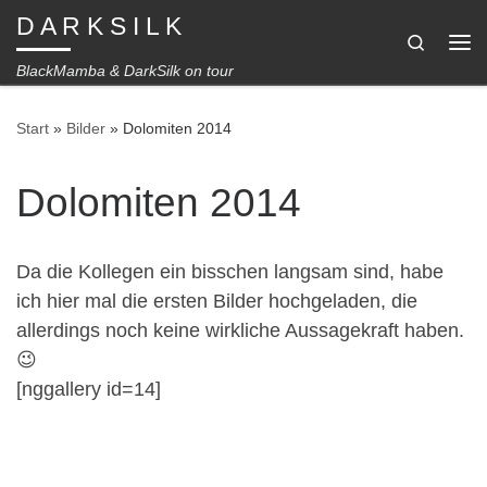
D A R K S I L K
Zum Inhalt springen
Search
Me
BlackMamba & DarkSilk on tour
Start
»
Bilder
»
Dolomiten 2014
Dolomiten 2014
Da die Kollegen ein bisschen langsam sind, habe
ich hier mal die ersten Bilder hochgeladen, die
allerdings noch keine wirkliche Aussagekraft haben.
😉
[nggallery id=14]