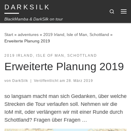
D A R K S I L K
Zum Inhalt springen
Search
Me
BlackMamba & DarkSilk on tour
Start
»
adventures
»
2019 Irland, Isle of Man, Schottland
»
Erweiterte Planung 2019
2019 IRLAND, ISLE OF MAN, SCHOTTLAND
Erweiterte Planung 2019
von
DarkSilk
|
Veröffentlicht am
28. März 2019
so langsam macht man sich Gedanken, über welche
Strecken die Tour verlaufen soll. Nehmen wir die
IoM mit, oder verlängern wir mit einer Runde durch
Schottland? Fragen über Fragen …