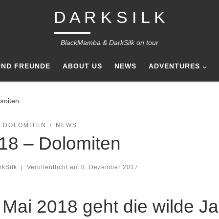
D A R K S I L K
BlackMamba & DarkSilk on tour
UND FREUNDE
ABOUT US
NEWS
ADVENTURES
omiten
- DOLOMITEN
NEWS
18 – Dolomiten
rkSilk
|
Veröffentlicht am
8. Dezember 2017
 Mai 2018 geht die wilde Ja