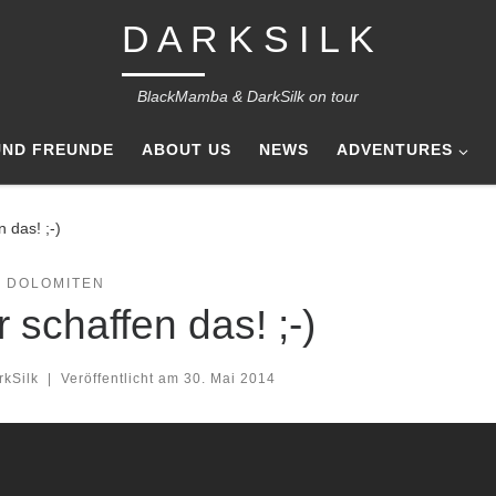
D A R K S I L K
BlackMamba & DarkSilk on tour
UND FREUNDE
ABOUT US
NEWS
ADVENTURES
n das! ;-)
- DOLOMITEN
r schaffen das! ;-)
rkSilk
|
Veröffentlicht am
30. Mai 2014