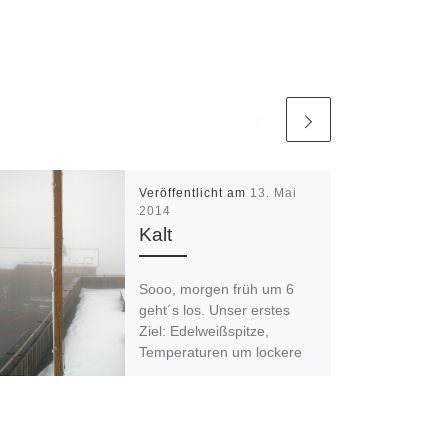
Veröffentlicht am
13. Mai
2014
Kalt
Sooo, morgen früh um 6
geht´s los. Unser erstes
Ziel: Edelweißspitze,
Temperaturen um lockere
-10 Grad C. Ich frier ja jetzt
schon. […]