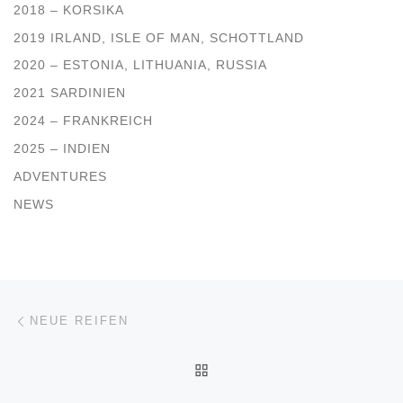
2018 – KORSIKA
2019 IRLAND, ISLE OF MAN, SCHOTTLAND
2020 – ESTONIA, LITHUANIA, RUSSIA
2021 SARDINIEN
2024 – FRANKREICH
2025 – INDIEN
ADVENTURES
NEWS
Beitragsnavigation
Vorheriger Beitrag
NEUE REIFEN
ZURÜCK ZUR BEITRAGSL
Nä