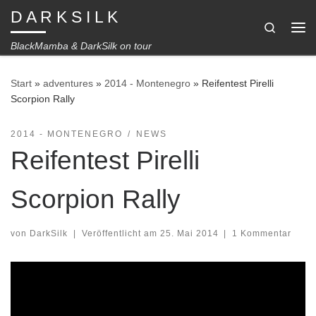
D A R K S I L K
Zum Inhalt springen
Search
Me
BlackMamba & DarkSilk on tour
Start
»
adventures
»
2014 - Montenegro
»
Reifentest Pirelli
Scorpion Rally
2014 - MONTENEGRO
NEWS
Reifentest Pirelli
Scorpion Rally
von
DarkSilk
|
Veröffentlicht am
25. Mai 2014
|
1 Kommentar