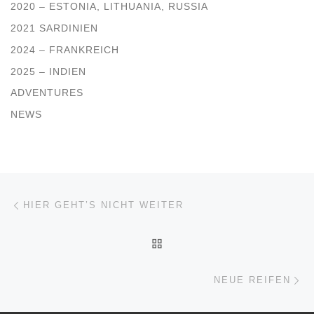
2020 – ESTONIA, LITHUANIA, RUSSIA
2021 SARDINIEN
2024 – FRANKREICH
2025 – INDIEN
ADVENTURES
NEWS
Beitragsnavigation
Vorheriger Beitrag
HIER GEHT’S NICHT WEITER
ZURÜCK ZUR BEITRAGSL
Nä
NEUE REIFEN