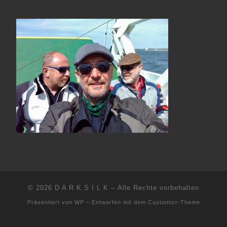
© 2026
D A R K S I L K
– Alle Rechte vorbehalten
Präsentiert von
WP
– Entworfen mit dem
Customizr-Theme