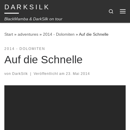
D A R K S I L K
Zum Inhalt springen
Search
Me
BlackMamba & DarkSilk on tour
Start
»
adventures
»
2014 - Dolomiten
»
Auf die Schnelle
2014 - DOLOMITEN
Auf die Schnelle
von
DarkSilk
|
Veröffentlicht am
23. Mai 2014