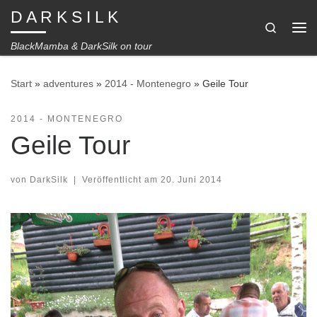
D A R K S I L K
Zum Inhalt springen
Search
Me
BlackMamba & DarkSilk on tour
Start
»
adventures
»
2014 - Montenegro
»
Geile Tour
2014 - MONTENEGRO
Geile Tour
von
DarkSilk
|
Veröffentlicht am
20. Juni 2014