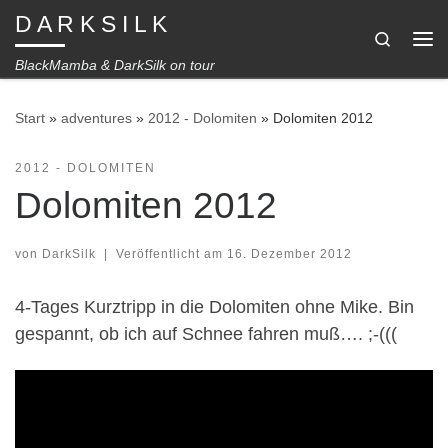
D A R K S I L K
Zum Inhalt springen
Search
Me
BlackMamba & DarkSilk on tour
Start
»
adventures
»
2012 - Dolomiten
»
Dolomiten 2012
2012 - DOLOMITEN
Dolomiten 2012
von
DarkSilk
|
Veröffentlicht am
16. Dezember 2012
4-Tages Kurztripp in die Dolomiten ohne Mike. Bin
gespannt, ob ich auf Schnee fahren muß…. ;-(((