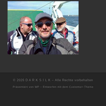
© 2026
D A R K S I L K
– Alle Rechte vorbehalten
Präsentiert von
WP
– Entworfen mit dem
Customizr-Theme