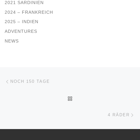
2021 SARDINIEN
2024 – FRANKREICH
2025 – INDIEN
ADVENTURES
NEWS
Beitragsnavigation
Vorheriger Beitrag
NOCH 150 TAGE
ZURÜCK ZUR BEITRAGSL
Nä
4 RÄDER