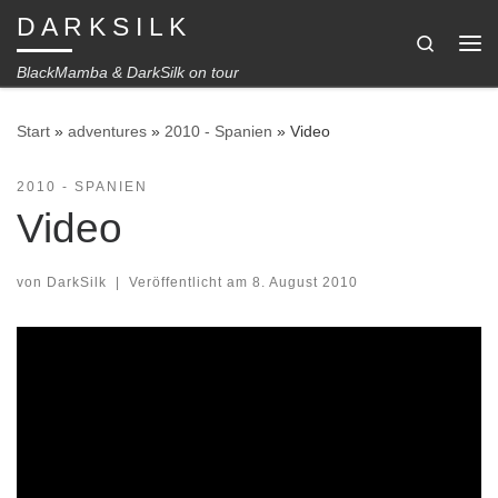
D A R K S I L K
Zum Inhalt springen
Search
Me
BlackMamba & DarkSilk on tour
Start
»
adventures
»
2010 - Spanien
»
Video
2010 - SPANIEN
Video
von
DarkSilk
|
Veröffentlicht am
8. August 2010